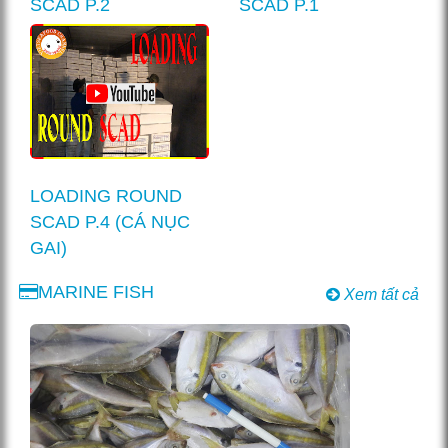
SCAD P.2
SCAD P.1
LOADING ROUND
SCAD P.4 (CÁ NỤC
GAI)
MARINE FISH
Xem tất cả