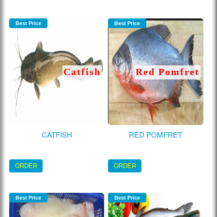
Best Price
Best Price
Catfish
Red Pomfret
CATFISH
RED POMFRET
ORDER
ORDER
Best Price
Best Price