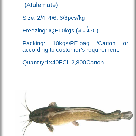
(Atulemate)
Size: 2/4, 4/6, 6/8pcs/kg
Freezing: IQF10kgs (
at - 45
C
)
Packing: 10kgs/PE.bag /Carton or
according to customer’s requirement.
Quantity:1x40FCL 2,800Carton