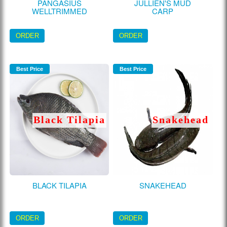
PANGASIUS
JULLIEN'S MUD
WELLTRIMMED
CARP
ORDER
ORDER
Best Price
Best Price
Black Tilapia
Snakehead
BLACK TILAPIA
SNAKEHEAD
ORDER
ORDER