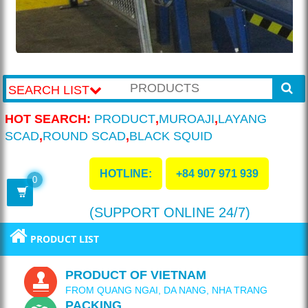
SEARCH LIST
HOT SEARCH:
PRODUCT
,
MUROAJI
,
LAYANG
SCAD
,
ROUND SCAD
,
BLACK SQUID
HOTLINE:
+84 907 971 939
0
(SUPPORT ONLINE 24/7)
PRODUCT LIST
PRODUCT OF VIETNAM
FROM QUANG NGAI, DA NANG, NHA TRANG
PACKING