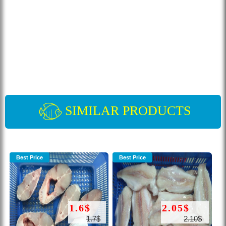
SIMILAR PRODUCTS
Best Price
Best Price
1.6$
2.05$
1.7$
2.10$