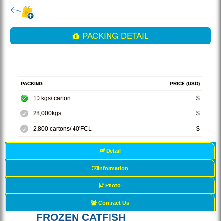
PACKING DETAIL
PACKING
PRICE (USD)
10 kgs/ carton
$
28,000kgs
$
2,800 cartons/ 40'FCL
$
Detail
Information
Photo
Contract Us
FROZEN CATFISH