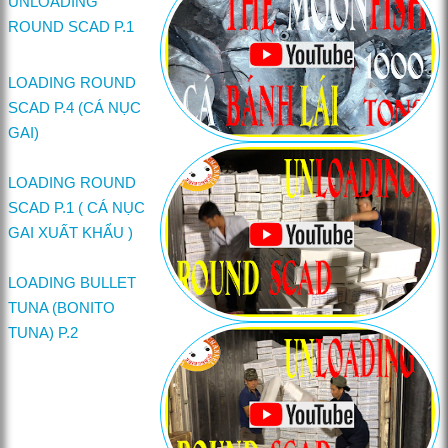
UNLOADING
ROUND SCAD P.1
LOADING ROUND
SCAD P.4 (CÁ NỤC
GAI)
LOADING ROUND
SCAD P.1 ( CÁ NỤC
GAI XUẤT KHẨU )
LOADING BULLET
TUNA (BONITO
TUNA) P.2