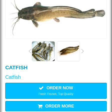
CATFISH
Catfish
ORDER NOW
Fresh Frozen, Top Quality
ORDER MORE