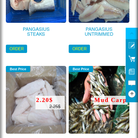
PANGASIUS
PANGASIUS
STEAKS
UNTRIMMED
ORDER
ORDER
Best Price
Best Price
2.20$
Mud Carp
2.25$