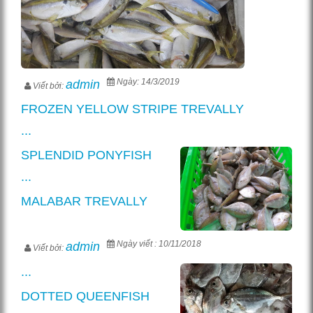
Ngày: 14/3/2019
admin
Viết bởi:
FROZEN YELLOW STRIPE TREVALLY
...
SPLENDID PONYFISH
...
MALABAR TREVALLY
Ngày viết : 10/11/2018
admin
Viết bởi:
...
DOTTED QUEENFISH